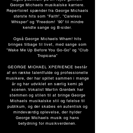
George Michaels musikalske karriere.
Repertoiret spænder fra George Michaels
største hits som ”Faith”, ”Careless
Whisper” og ”Freedom! ’90” til mindre
kendte sange og B-sider.
Også George Michaels Wham! hits
bringes tilbage til livet, med sange som
”Wake Me Up Before You Go-Go” og ”Club
Tropicana”
GEORGE MICHAEL XPERIENCE består
af en række talentfulde og professionelle
musikere, der har spillet sammen i mange
år og har udviklet en særlig kemi på
scenen. Vokalist Martin Grønbek har
stemmen og stilen til at bringe George
Michaels musikalske stil og følelse til
publikum, og der skabes en autentisk og
mindeværdig oplevelse, der hylder
George Michaels musik og hans
betydning for musikverdenen.